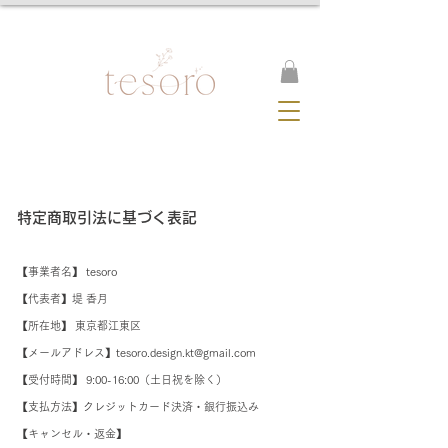
特定商取引法に基づく表記
【事業者名】 tesoro
【代表者】堤 香月
【所在地】 東京都江東区
【メールアドレス】
tesoro.design.kt@gmail.com
【受付時間】 9:00-16:00（土日祝を除く）
【支払方法】クレジットカード決済・銀行振込み
【キャンセル・返金】